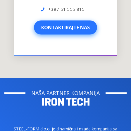
+387 51 555 815
KONTAKTIRAJTE NAS
KONTAKTIRAJTE NAS
NAŠA PARTNER KOMPANIJA
STEEL-FORM d.o.o. je dinamična i mlada kompanija sa