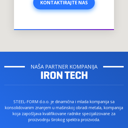
KONTAKTIRAJTE NAS
KONTAKTIRAJTE NAS
NAŠA PARTNER KOMPANIJA
STEEL-FORM d.o.o. je dinamična i mlada kompanija sa
konsolidovanim znanjem u mašinskoj obradi metala, kompanija
koja zapošljava kvalifikovane radnike specijalizovane za
proizvodnju širokog spektra proizvoda.